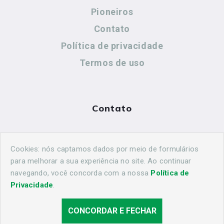
Pioneiros
Contato
Política de privacidade
Termos de uso
Contato
(44) 99883-8883
Cookies: nós captamos dados por meio de formulários
cidadeshistoricasoficial@gmail.com
para melhorar a sua experiência no site. Ao continuar
navegando, você concorda com a nossa
Política de
Privacidade
.
CONCORDAR E FECHAR
© 2026 Cascavel Histórica. Todos os direitos reservados.