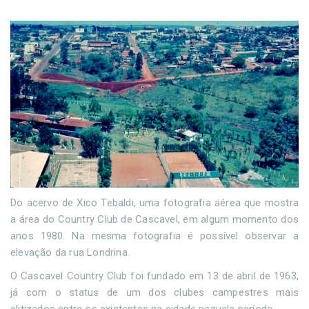
Do acervo de Xico Tebaldi, uma fotografia aérea que mostra
a área do Country Club de Cascavel, em algum momento dos
anos 1980. Na mesma fotografia é possível observar a
elevação da rua Londrina.
O Cascavel Country Club foi fundado em 13 de abril de 1963,
já com o status de um dos clubes campestres mais
elitizados entre os existentes na cidade naquele período.