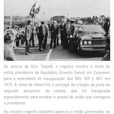
Do acervo de Xico Tebaldi, o registro mostra a visita do
então presidente da República, Ernesto Geisel, em Cascavel,
para a solenidade de inauguração das BRs 369 e 467, em
1970. A visita de Geisel foi o pontapé de criação da pista do
segundo aeroporto da cidade, que foi inaugurada
especialmente para receber o pouso do avião que carregava
o presidente.
No mesmo registro também aparece o então governador do