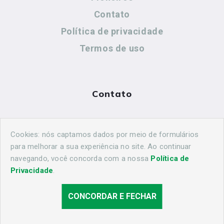
Contato
Política de privacidade
Termos de uso
Contato
(44) 99883-8883
Cookies: nós captamos dados por meio de formulários
cidadeshistoricasoficial@gmail.com
para melhorar a sua experiência no site. Ao continuar
navegando, você concorda com a nossa
Política de
Privacidade
.
CONCORDAR E FECHAR
© 2026 Cascavel Histórica. Todos os direitos reservados.
Desenvolvido por
Agência Nova Inteligência.