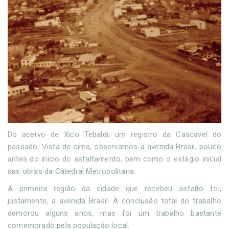
Do acervo de Xico Tebaldi, um registro da Cascavel do
passado. Vista de cima, observamos a avenida Brasil, pouco
antes do início do asfaltamento, bem como o estágio inicial
das obras da Catedral Metropolitana.
A primeira região da cidade que recebeu asfalto foi,
justamente, a avenida Brasil. A conclusão total do trabalho
demorou alguns anos, mas foi um trabalho bastante
comemorado pela população local.