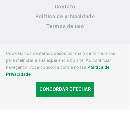
Contato
Política de privacidade
Termos de uso
Contato
Cookies: nós captamos dados por meio de formulários
para melhorar a sua experiência no site. Ao continuar
navegando, você concorda com a nossa
Política de
(44) 99883-8883
Privacidade
.
cidadeshistoricasoficial@gmail.com
CONCORDAR E FECHAR
© 2026 Cascavel Histórica. Todos os direitos reservados.
Desenvolvido por
Agência Nova Inteligência.