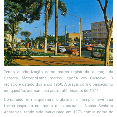
Tendo a arborização como marca registrada, a praça da
Catedral Metropolitana marcou época em Cascavel. O
registro é datado dos anos 1960. A praça, com o paisagismo
em questão, permaneceu assim até meados de 1977.
Construído em arquitetura brutalista, o templo teve sua
forma inspirada no manto e na coroa de Nossa Senhora
Aparecida, tendo sido inaugurado em 1976 com o nome de