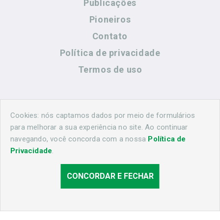
Publicações
Pioneiros
Contato
Política de privacidade
Termos de uso
Contato
Cookies: nós captamos dados por meio de formulários
para melhorar a sua experiência no site. Ao continuar
navegando, você concorda com a nossa
Política de
(44) 99883-8883
Privacidade
.
cidadeshistoricasoficial@gmail.com
CONCORDAR E FECHAR
© 2026 Cascavel Histórica. Todos os direitos reservados.