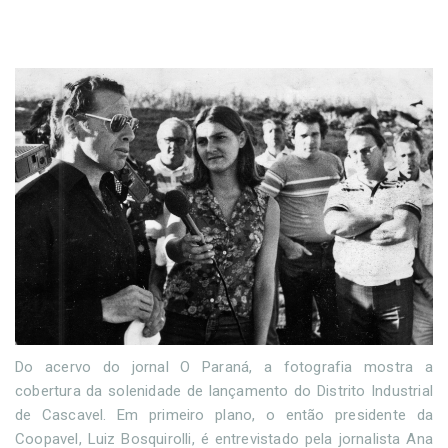
Do acervo do jornal O Paraná, a fotografia mostra a
cobertura da solenidade de lançamento do Distrito Industrial
de Cascavel. Em primeiro plano, o então presidente da
Coopavel, Luiz Bosquirolli, é entrevistado pela jornalista Ana