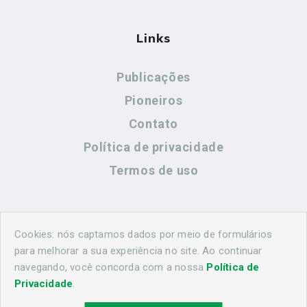
Links
Publicações
Pioneiros
Contato
Política de privacidade
Termos de uso
Contato
Cookies: nós captamos dados por meio de formulários
para melhorar a sua experiência no site. Ao continuar
navegando, você concorda com a nossa
Política de
(44) 99883-8883
Privacidade
.
cidadeshistoricasoficial@gmail.com