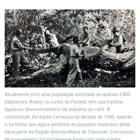
Atualmente com uma população estimada de apenas 2.800
habitantes, Anahy, no oeste do Paraná, tem sua história
ligada ao desenvolvimento da indústria do café. A
colonização da região começou na década de 1950, quando
o território que agora pertence ao pequeno município ainda
fazia parte da Região Metropolitana de Cascavel. O processo
de povoamento foi inicialmente financiado pela extinta